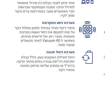
אחד וניתן לעבור בקלות בין מודול אוטונומי
למודול נהיגה. המבנה הקומפקטי ומברשות
הצד מאפשרים מעבר במסדרונות צרים וניקוי
סמוך לקיר.
מערכת ניווט מתקדמת
מיפוי דינמי ומהיר במיוחד ותכנון מסלול ניקוי
על מנת למקסם את כיסוי השטח בסביבות
משתנות. מנעד רחב של חיישנים מגוונים,
מאפשר ל-40 Vacuum לאתר מכשולים
מבעוד מועד.
מערכת ניהול חכמה
ניהול פעילות האקובוט בענן, כולל קבלת
התראות ודו"חות עבודה בסיום מחזור הניקוי,
בדוא"ל או במסרון שליטה מרחוק ותכנות
מחזורי ניקוי.