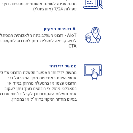
תחנת עגינה לטעינה אוטונומית, מבטיחה רצף
פעילות 7/24 (אופציונלי).
AI בשירות הניקיון
AIoT - רובוט משולב בינה מלאכותית המסוגל
לבצע קריאה למעלית. ניתן לשדרוג לתקשורת
OTA.
ממשק ידידותי
ממשק ידידותי מאפשר הפעלת הרובוט ע”י כל
אנשי הצוות באמצעות מסך המגע על גבי
הרובוט עצמו או בהפעלה מרחוק בנייד או
בטאבלט. ניהול צי רובוטים בענן: ניתן לעקוב
אחר פעילות האקובוט וכן לקבל דו"חות עבודה
בסיום מחזור הניקוי בדוא"ל או במסרון.