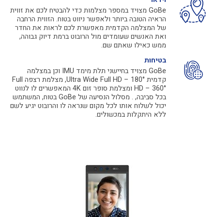
GoBe מצויד במספר מצלמות כדי להבטיח לכם את זווית
הראיה הטובה ביותר ולאפשר ניווט בטוח. הזווית הרחבה
של המצלמה הקדמית מאפשרת לכם לראות את החדר
ואת האנשים שעומדים מול הרובוט ברמת דיוק גבוהה,
ממש כאילו שאתם שם.
בטיחות
GoBe מצויד בחיישני תלת מימד IMU וכן במצלמה
קדמית Ultra Wide Full HD – 180°, מצלמת רצפה Full
HD – 360° ומצלמת סופר זום 4K המאפשרים לו לנווט
בכל סביבה, . מסלול הנסיעה של GoBe בטוח, המשתמש
יכול לשלוח אותו לכל מקום שנראה לו והרובוט יגיע לשם
ללא היתקלות במכשולים.