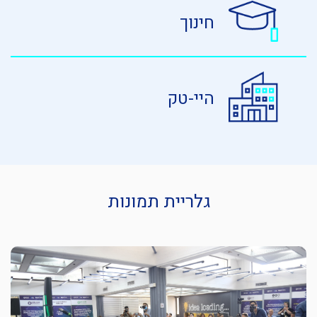
חינוך
היי-טק
גלריית תמונות