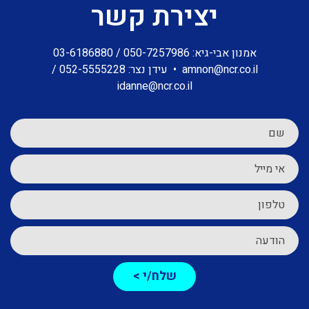
יצירת קשר
אמנון אבי-גיא:
050-7257986
/
03-6186880
amnon@ncr.co.il
•
עידן נצר:
052-5555228
/
idanne@ncr.co.il