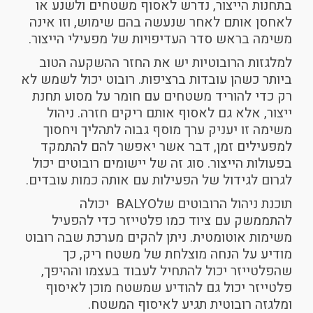
בתחנות הייצור, נדרש לאסוף משטחים ולשנע או
לאחסן אותם לאחר שנעשה בהם שימוש, וזו אינה
משימה בראש סדר העדיפויות של מפעילי הייצור.
למלגזות הרובוטיות יש את החזר ההשקעה הטוב
ביותר כשהן עובדות ברציפות. רובוט יכול לשמש לא
רק כדי להוריד משטחים עם חומר על מסוע תחנת
ייצור, אלא גם לאסוף אותם ריקים חזרה. ניהול
משימה זו יעניק ערך מוסף גבוה לתהליך ויחסוך
למפעילים זמן, דבר אשר יאפשר להם להתמקד
בפעולות הייצור. סוג זה של יישומים רובוטים יכול
לגרום לגידול של הפעילות עם אותה כמות עובדים.
תוכנת ניהול הרובוטים שלBALYO יכולה
להתממשק עם ציוד כמו פלטייזר כדי להפעיל
משימות אוטומטית. ניתן להקים מערכת שבה רובוט
מודיע על הנחה מוצלחת של משטח ריק, כך
שהפלטייזר יכול להתחיל לעבוד בעצמו וההיפך,
פלטייזר יכול גם להודיע ​​שמשטח מוכן לאיסוף
ומלגזה רובוטית תגיע לאיסוף המשטח.